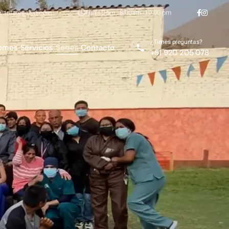
@antaresalud.com
Lun - Dom : 8:00am -10:00 pm
¿Tienes preguntas?
Somos
Servicios
Sedes
Contacto
+51 920 205 078